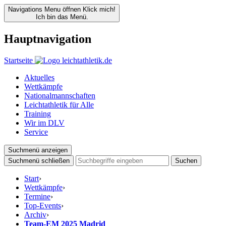
Navigations Menu öffnen
Klick mich!
Ich bin das Menü.
Hauptnavigation
Startseite
Aktuelles
Wettkämpfe
Nationalmannschaften
Leichtathletik für Alle
Training
Wir im DLV
Service
Suchmenü anzeigen
Suchmenü schließen
Suchen
Start
›
Wettkämpfe
›
Termine
›
Top-Events
›
Archiv
›
Team-EM 2025 Madrid