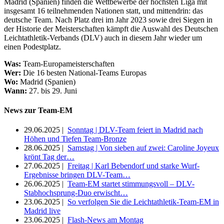
Madrid (Spanien) finden die Wettbewerbe der höchsten Liga mit
insgesamt 16 teilnehmenden Nationen statt, und mittendrin: das
deutsche Team. Nach Platz drei im Jahr 2023 sowie drei Siegen in
der Historie der Meisterschaften kämpft die Auswahl des Deutschen
Leichtathletik-Verbands (DLV) auch in diesem Jahr wieder um
einen Podestplatz.
Was:
Team-Europameisterschaften
Wer:
Die 16 besten National-Teams Europas
Wo:
Madrid (Spanien)
Wann:
27. bis 29. Juni
News zur Team-EM
29.06.2025 |
Sonntag | DLV-Team feiert in Madrid nach
Höhen und Tiefen Team-Bronze
28.06.2025 |
Samstag | Von sieben auf zwei: Caroline Joyeux
krönt Tag der…
27.06.2025 |
Freitag | Karl Bebendorf und starke Wurf-
Ergebnisse bringen DLV-Team…
26.06.2025 |
Team-EM startet stimmungsvoll – DLV-
Stabhochsprung-Duo erwischt…
23.06.2025 |
So verfolgen Sie die Leichtathletik-Team-EM in
Madrid live
23.06.2025 |
Flash-News am Montag