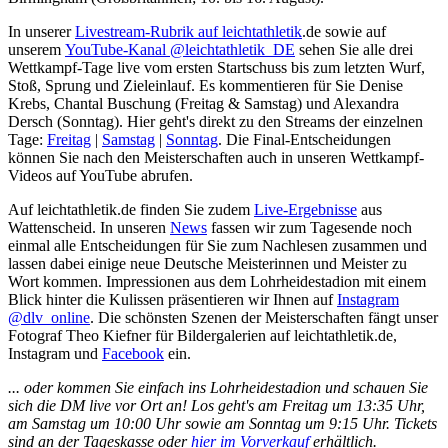
In unserer
Livestream-Rubrik auf
leichtathletik
.de sowie auf
unserem
YouTube-Kanal @leichtathletik_DE
sehen Sie alle drei
Wettkampf-Tage live vom ersten Startschuss bis zum letzten Wurf,
Stoß, Sprung und Zieleinlauf. Es kommentieren für Sie Denise
Krebs, Chantal Buschung (Freitag & Samstag) und Alexandra
Dersch (Sonntag). Hier geht's direkt zu den Streams der einzelnen
Tage:
Freitag
|
Samstag
|
Sonntag
. Die Final-Entscheidungen
können Sie nach den Meisterschaften auch in unseren Wettkampf-
Videos auf YouTube abrufen.
Auf leichtathletik.de finden Sie zudem
Live-Ergebnisse
aus
Wattenscheid. In unseren
News
fassen wir zum Tagesende noch
einmal alle Entscheidungen für Sie zum Nachlesen zusammen und
lassen dabei einige neue Deutsche Meisterinnen und Meister zu
Wort kommen. Impressionen aus dem Lohrheidestadion mit einem
Blick hinter die Kulissen präsentieren wir Ihnen auf
Instagram
@dlv_online
. Die schönsten Szenen der Meisterschaften fängt unser
Fotograf Theo Kiefner für Bildergalerien auf leichtathletik.de,
Instagram und
Facebook
ein.
... oder kommen Sie einfach ins Lohrheidestadion und schauen Sie
sich die DM live vor Ort an! Los geht's am Freitag um 13:35 Uhr,
am Samstag um 10:00 Uhr sowie am Sonntag um 9:15 Uhr. Tickets
sind an der Tageskasse oder
hier im Vorverkauf
erhältlich.