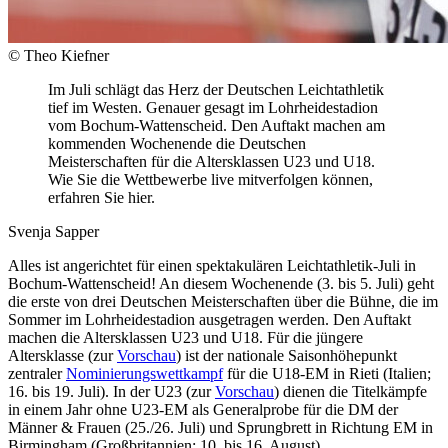
© Theo Kiefner
Im Juli schlägt das Herz der Deutschen Leichtathletik
tief im Westen. Genauer gesagt im Lohrheidestadion
vom Bochum-Wattenscheid. Den Auftakt machen am
kommenden Wochenende die Deutschen
Meisterschaften für die Altersklassen U23 und U18.
Wie Sie die Wettbewerbe live mitverfolgen können,
erfahren Sie hier.
Svenja Sapper
Alles ist angerichtet für einen spektakulären Leichtathletik-Juli in
Bochum-Wattenscheid! An diesem Wochenende (3. bis 5. Juli) geht
die erste von drei Deutschen Meisterschaften über die Bühne, die im
Sommer im Lohrheidestadion ausgetragen werden. Den Auftakt
machen die Altersklassen U23 und U18. Für die jüngere
Altersklasse (zur
Vorschau
) ist der nationale Saisonhöhepunkt
zentraler
Nominierungswettkampf
für die U18-EM in Rieti (Italien;
16. bis 19. Juli). In der U23 (zur
Vorschau
) dienen die Titelkämpfe
in einem Jahr ohne U23-EM als Generalprobe für die DM der
Männer & Frauen (25./26. Juli) und Sprungbrett in Richtung EM in
Birmingham (Großbritannien; 10. bis 16. August).