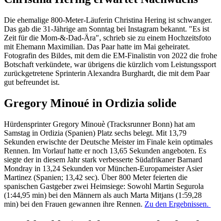
Die ehemalige 800-Meter-Läuferin Christina Hering ist schwanger.
Das gab die 31-Jährige am Sonntag bei Instagram bekannt. "Es ist
Zeit für die Mom-&-Dad-Ära", schrieb sie zu einem Hochzeitsfoto
mit Ehemann Maximilian. Das Paar hatte im Mai geheiratet.
Fotografin des Bildes, mit dem die EM-Finalistin von 2022 die frohe
Botschaft verkündete, war übrigens die kürzlich vom Leistungssport
zurückgetretene Sprinterin Alexandra Burghardt, die mit dem Paar
gut befreundet ist.
Gregory Minoué in Ordizia solide
Hürdensprinter Gregory Minouè (Tracksrunner Bonn) hat am
Samstag in Ordizia (Spanien) Platz sechs belegt. Mit 13,79
Sekunden erwischte der Deutsche Meister im Finale kein optimales
Rennen. Im Vorlauf hatte er noch 13,65 Sekunden angeboten. Es
siegte der in diesem Jahr stark verbesserte Südafrikaner Barnard
Mondray in 13,24 Sekunden vor München-Europameister Asier
Martinez (Spanien; 13,42 sec). Über 800 Meter feierten die
spanischen Gastgeber zwei Heimsiege: Sowohl Martin Segurola
(1:44,95 min) bei den Männern als auch Marta Mitjans (1:59,28
min) bei den Frauen gewannen ihre Rennen.
Zu den Ergebnissen.