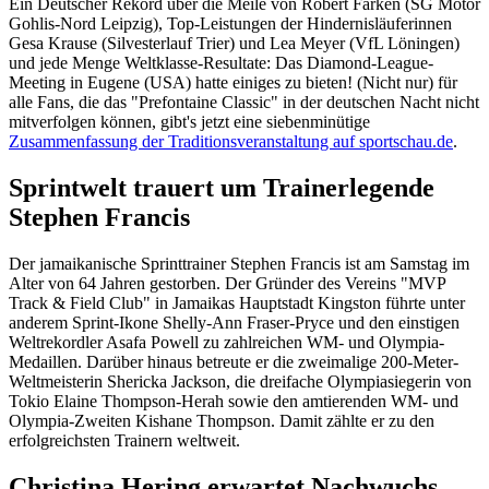
Ein Deutscher Rekord über die Meile von Robert Farken (SG Motor
Gohlis-Nord Leipzig), Top-Leistungen der Hindernisläuferinnen
Gesa Krause (Silvesterlauf Trier) und Lea Meyer (VfL Löningen)
und jede Menge Weltklasse-Resultate: Das Diamond-League-
Meeting in Eugene (USA) hatte einiges zu bieten! (Nicht nur) für
alle Fans, die das "Prefontaine Classic" in der deutschen Nacht nicht
mitverfolgen können, gibt's jetzt eine siebenminütige
Zusammenfassung der Traditionsveranstaltung auf sportschau.de
.
Sprintwelt trauert um Trainerlegende
Stephen Francis
Der jamaikanische Sprinttrainer Stephen Francis ist am Samstag im
Alter von 64 Jahren gestorben. Der Gründer des Vereins "MVP
Track & Field Club" in Jamaikas Hauptstadt Kingston führte unter
anderem Sprint-Ikone Shelly-Ann Fraser-Pryce und den einstigen
Weltrekordler Asafa Powell zu zahlreichen WM- und Olympia-
Medaillen. Darüber hinaus betreute er die zweimalige 200-Meter-
Weltmeisterin Shericka Jackson, die dreifache Olympiasiegerin von
Tokio Elaine Thompson-Herah sowie den amtierenden WM- und
Olympia-Zweiten Kishane Thompson. Damit zählte er zu den
erfolgreichsten Trainern weltweit.
Christina Hering erwartet Nachwuchs