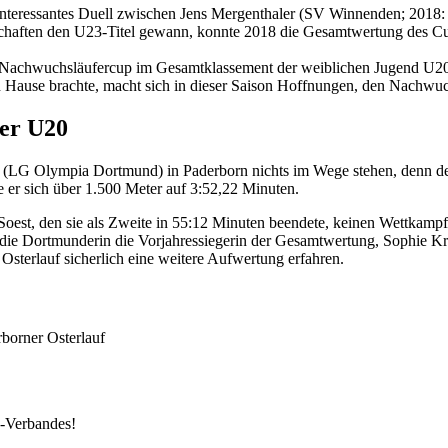
n interessantes Duell zwischen Jens Mergenthaler (SV Winnenden; 2018
chaften den U23-Titel gewann, konnte 2018 die Gesamtwertung des Cup
Nachwuchsläufercup im Gesamtklassement der weiblichen Jugend U20. 
ach Hause brachte, macht sich in dieser Saison Hoffnungen, den Nachwu
der U20
(LG Olympia Dortmund) in Paderborn nichts im Wege stehen, denn der 
e er sich über 1.500 Meter auf 3:52,22 Minuten.
oest, den sie als Zweite in 55:12 Minuten beendete, keinen Wettkampf m
uss die Dortmunderin die Vorjahressiegerin der Gesamtwertung, Sophie
terlauf sicherlich eine weitere Aufwertung erfahren.
borner Osterlauf
k-Verbandes!