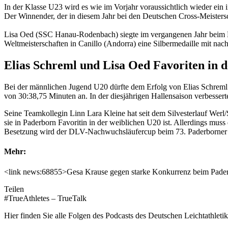
In der Klasse U23 wird es wie im Vorjahr voraussichtlich wieder ei
Der Winnender, der in diesem Jahr bei den Deutschen Cross-Meisters
Lisa Oed (SSC Hanau-Rodenbach) siegte im vergangenen Jahr beim 
Weltmeisterschaften in Canillo (Andorra) eine Silbermedaille mit n
Elias Schreml und Lisa Oed Favoriten in 
Bei der männlichen Jugend U20 dürfte dem Erfolg von Elias Schreml 
von 30:38,75 Minuten an. In der diesjährigen Hallensaison verbessert
Seine Teamkollegin Linn Lara Kleine hat seit dem Silvesterlauf Werl/S
sie in Paderborn Favoritin in der weiblichen U20 ist. Allerdings m
Besetzung wird der DLV-Nachwuchsläufercup beim 73. Paderborner Os
Mehr:
<link news:68855>Gesa Krause gegen starke Konkurrenz beim Pader
Teilen
#TrueAthletes – TrueTalk
Hier finden Sie alle Folgen des Podcasts des Deutschen Leichtathleti