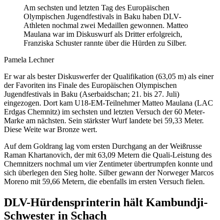
Am sechsten und letzten Tag des Europäischen
Olympischen Jugendfestivals in Baku haben DLV-
Athleten nochmal zwei Medaillen gewonnen. Matteo
Maulana war im Diskuswurf als Dritter erfolgreich,
Franziska Schuster rannte über die Hürden zu Silber.
Pamela Lechner
Er war als bester Diskuswerfer der Qualifikation (63,05 m) als einer
der Favoriten ins Finale des Europäischen Olympischen
Jugendfestivals in Baku (Aserbaidschan; 21. bis 27. Juli)
eingezogen. Dort kam U18-EM-Teilnehmer Matteo Maulana (LAC
Erdgas Chemnitz) im sechsten und letzten Versuch der 60 Meter-
Marke am nächsten. Sein stärkster Wurf landete bei 59,33 Meter.
Diese Weite war Bronze wert.
Auf dem Goldrang lag vom ersten Durchgang an der Weißrusse
Raman Khartanovich, der mit 63,09 Metern die Quali-Leistung des
Chemnitzers nochmal um vier Zentimeter übertrumpfen konnte und
sich überlegen den Sieg holte. Silber gewann der Norweger Marcos
Moreno mit 59,66 Metern, die ebenfalls im ersten Versuch fielen.
DLV-Hürdensprinterin hält Kambundji-
Schwester in Schach