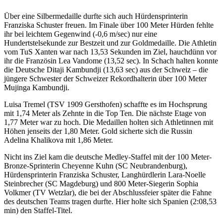
Über eine Silbermedaille durfte sich auch Hürdensprinterin
Franziska Schuster freuen. Im Finale über 100 Meter Hürden fehlte
ihr bei leichtem Gegenwind (-0,6 m/sec) nur eine
Hundertstelsekunde zur Bestzeit und zur Goldmedaille. Die Athletin
vom TuS Xanten war nach 13,53 Sekunden im Ziel, hauchdünn vor
ihr die Französin Lea Vandome (13,52 sec). In Schach halten konnte
die Deutsche Ditaji Kambundji (13,63 sec) aus der Schweiz – die
jüngere Schwester der Schweizer Rekordhalterin über 100 Meter
Mujinga Kambundji.
Luisa Tremel (TSV 1909 Gersthofen) schaffte es im Hochsprung
mit 1,74 Meter als Zehnte in die Top Ten. Die nächste Etage von
1,77 Meter war zu hoch. Die Medaillen holten sich Athletinnen mit
Höhen jenseits der 1,80 Meter. Gold sicherte sich die Russin
Adelina Khalikova mit 1,86 Meter.
Nicht ins Ziel kam die deutsche Medley-Staffel mit der 100 Meter-
Bronze-Sprinterin Cheyenne Kuhn (SC Neubrandenburg),
Hürdensprinterin Franziska Schuster, Langhürdlerin Lara-Noelle
Steinbrecher (SC Magdeburg) und 800 Meter-Siegerin Sophia
Volkmer (TV Wetzlar), die bei der Abschlussfeier später die Fahne
des deutschen Teams tragen durfte. Hier holte sich Spanien (2:08,53
min) den Staffel-Titel.