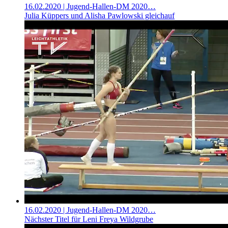
16.02.2020
| Jugend-Hallen-DM 2020…
Julia Küppers und Alisha Pawlowski gleichauf
16.02.2020
| Jugend-Hallen-DM 2020…
Nächster Titel für Leni Freya Wildgrube