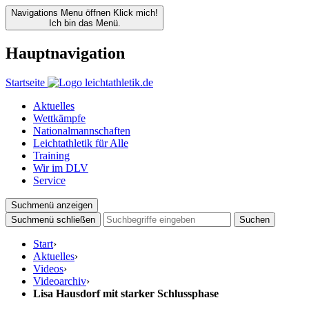
Navigations Menu öffnen
Klick mich!
Ich bin das Menü.
Hauptnavigation
Startseite
Aktuelles
Wettkämpfe
Nationalmannschaften
Leichtathletik für Alle
Training
Wir im DLV
Service
Suchmenü anzeigen
Suchmenü schließen
Suchen
Start
›
Aktuelles
›
Videos
›
Videoarchiv
›
Lisa Hausdorf mit starker Schlussphase