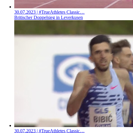
30.07.2023
| #TrueAthletes Classic…
Britischer Doppelsieg in Leverkusen
30.07.2023
| #TrueAthletes Classic…