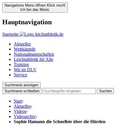
Navigations Menu öffnen
Klick mich!
Ich bin das Menü.
Hauptnavigation
Startseite
Aktuelles
Wettkämpfe
Nationalmannschaften
Leichtathletik für Alle
Training
Wir im DLV
Service
Suchmenü anzeigen
Suchmenü schließen
Suchen
Start
›
Aktuelles
›
Videos
›
Videoarchiv
›
Sophie Hamann die Schnellste über die Hürden