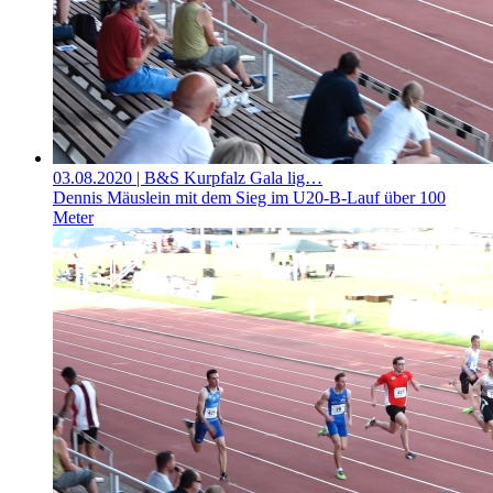
03.08.2020
| B&S Kurpfalz Gala lig…
Dennis Mäuslein mit dem Sieg im U20-B-Lauf über 100
Meter