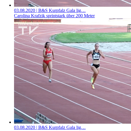
03.08.2020
| B&S Kurpfalz Gala lig…
Carolina Krafzik sprintstark über 200 Meter
03.08.2020
| B&S Kurpfalz Gala lig…