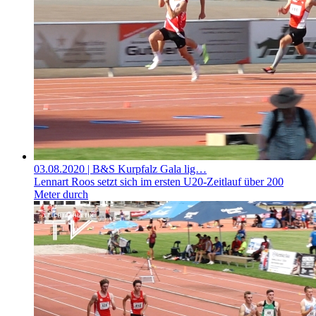
03.08.2020
| B&S Kurpfalz Gala lig…
Lennart Roos setzt sich im ersten U20-Zeitlauf über 200
Meter durch