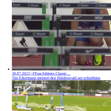
30.07.2023
| #TrueAthletes Classic…
Tim Eikermann meistert den Hürdenwald am schnellsten