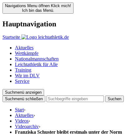
Navigations Menu öffnen
Klick mich!
Ich bin das Menü.
Hauptnavigation
Startseite
Aktuelles
Wettkämpfe
Nationalmannschaften
Leichtathletik für Alle
Training
Wir im DLV
Service
Suchmenü anzeigen
Suchmenü schließen
Suchen
Start
›
Aktuelles
›
Videos
›
Videoarchiv
›
Franziska Schuster bleibt erstmals unter der Norm