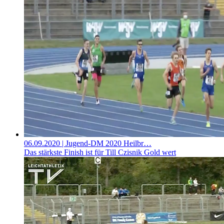
06.09.2020
| Jugend-DM 2020 Heilbr…
Das stärkste Finish ist für Till Czisnik Gold wert