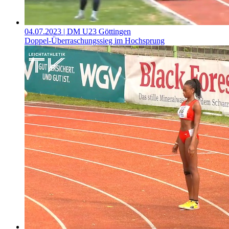
04.07.2023
| DM U23 Göttingen
Doppel-Überraschungssieg im Hochsprung