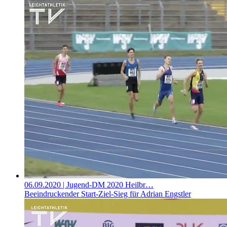
06.09.2020
| Jugend-DM 2020 Heilbr…
Beeindruckender Start-Ziel-Sieg für Adrian Engstler