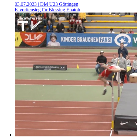
03.07.2023
| DM U23 Göttingen
Favoritensieg für Blessing Enatoh