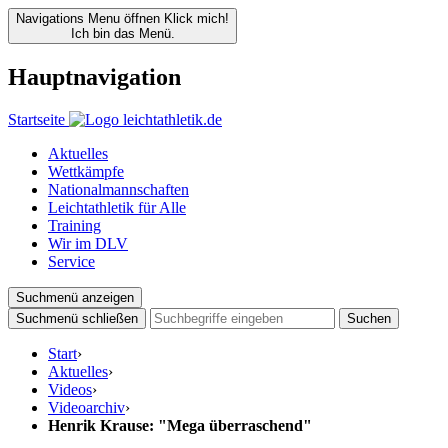
Navigations Menu öffnen
Klick mich!
Ich bin das Menü.
Hauptnavigation
Startseite
Aktuelles
Wettkämpfe
Nationalmannschaften
Leichtathletik für Alle
Training
Wir im DLV
Service
Suchmenü anzeigen
Suchmenü schließen
Suchen
Start
›
Aktuelles
›
Videos
›
Videoarchiv
›
Henrik Krause: "Mega überraschend"