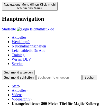
Navigations Menu öffnen
Klick mich!
Ich bin das Menü.
Hauptnavigation
Startseite
Aktuelles
Wettkämpfe
Nationalmannschaften
Leichtathletik für Alle
Training
Wir im DLV
Service
Suchmenü anzeigen
Suchmenü schließen
Suchen
Start
›
Aktuelles
›
Videos
›
Videoarchiv
›
Unangefochtener 800-Meter-Titel für Majtie Kolberg