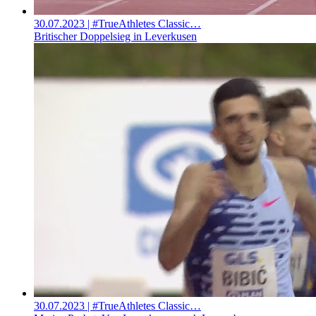
30.07.2023
| #TrueAthletes Classic…
Britischer Doppelsieg in Leverkusen
30.07.2023
| #TrueAthletes Classic…