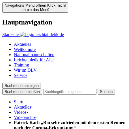
Navigations Menu öffnen
Klick mich!
Ich bin das Menü.
Hauptnavigation
Startseite
Aktuelles
Wettkämpfe
Nationalmannschaften
Leichtathletik für Alle
Training
Wir im DLV
Service
Suchmenü anzeigen
Suchmenü schließen
Suchen
Start
›
Aktuelles
›
Videos
›
Videoarchiv
›
Patrick Karl: „Bin sehr zufrieden mit dem ersten Rennen
nach der Corona-Erkrankung“