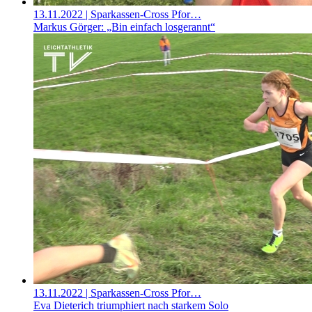
13.11.2022
| Sparkassen-Cross Pfor…
Markus Görger: „Bin einfach losgerannt“
13.11.2022
| Sparkassen-Cross Pfor…
Eva Dieterich triumphiert nach starkem Solo