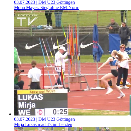
03.07.2023
| DM U23 Göttingen
Mona Mayer: Sieg ohne EM-Norm
03.07.2023
| DM U23 Göttingen
Mirja Lukas macht's im Letzten