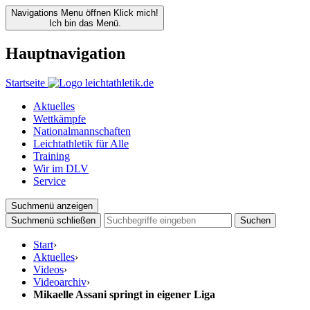
Navigations Menu öffnen
Klick mich!
Ich bin das Menü.
Hauptnavigation
Startseite
Aktuelles
Wettkämpfe
Nationalmannschaften
Leichtathletik für Alle
Training
Wir im DLV
Service
Suchmenü anzeigen
Suchmenü schließen
Suchen
Start
›
Aktuelles
›
Videos
›
Videoarchiv
›
Mikaelle Assani springt in eigener Liga