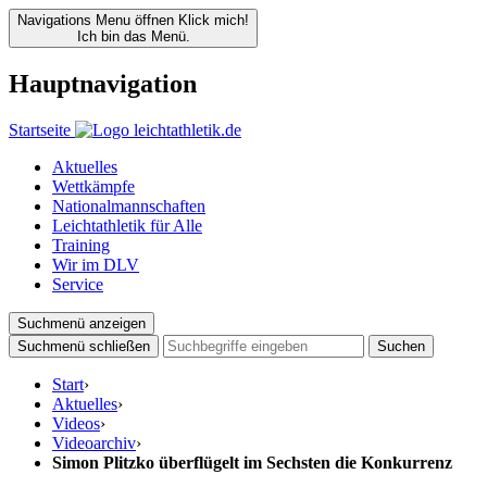
Navigations Menu öffnen
Klick mich!
Ich bin das Menü.
Hauptnavigation
Startseite
Aktuelles
Wettkämpfe
Nationalmannschaften
Leichtathletik für Alle
Training
Wir im DLV
Service
Suchmenü anzeigen
Suchmenü schließen
Suchen
Start
›
Aktuelles
›
Videos
›
Videoarchiv
›
Simon Plitzko überflügelt im Sechsten die Konkurrenz