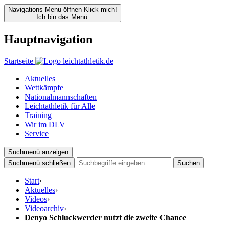
Navigations Menu öffnen
Klick mich!
Ich bin das Menü.
Hauptnavigation
Startseite
Aktuelles
Wettkämpfe
Nationalmannschaften
Leichtathletik für Alle
Training
Wir im DLV
Service
Suchmenü anzeigen
Suchmenü schließen
Suchen
Start
›
Aktuelles
›
Videos
›
Videoarchiv
›
Denyo Schluckwerder nutzt die zweite Chance