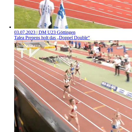
03.07.2023
| DM U23 Göttingen
Talea Prepens holt das „Doppel Double“