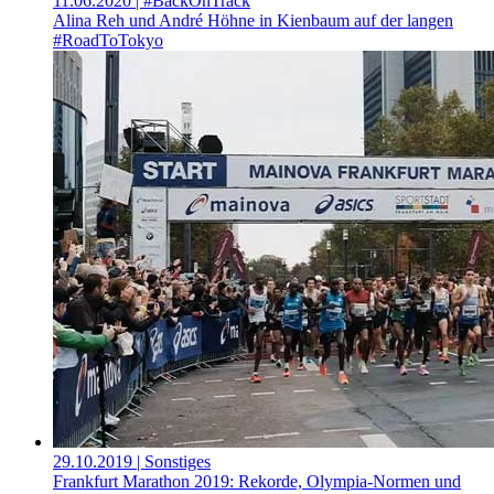
11.06.2020
| #BackOnTrack
Alina Reh und André Höhne in Kienbaum auf der langen
#RoadToTokyo
29.10.2019
| Sonstiges
Frankfurt Marathon 2019: Rekorde, Olympia-Normen und