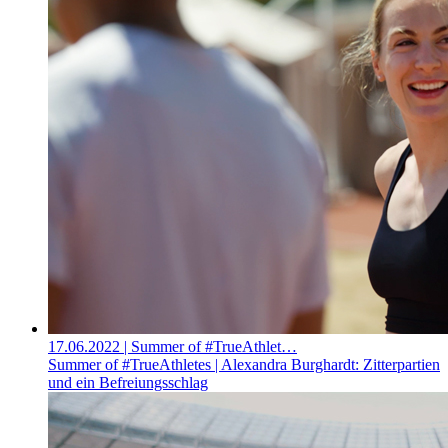
17.06.2022
| Summer of #TrueAthlet…
Summer of #TrueAthletes | Alexandra Burghardt: Zitterpartien
und ein Befreiungsschlag