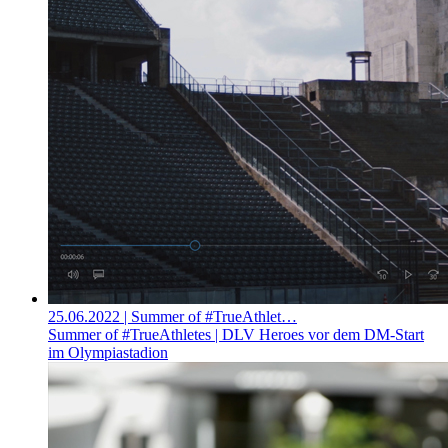
25.06.2022
| Summer of #TrueAthlet…
Summer of #TrueAthletes | DLV Heroes vor dem DM-Start
im Olympiastadion