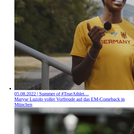
05.08.2022
| Summer of #TrueAthlet…
Maryse Luzolo voller Vorfreude auf das EM-Comeback in
München