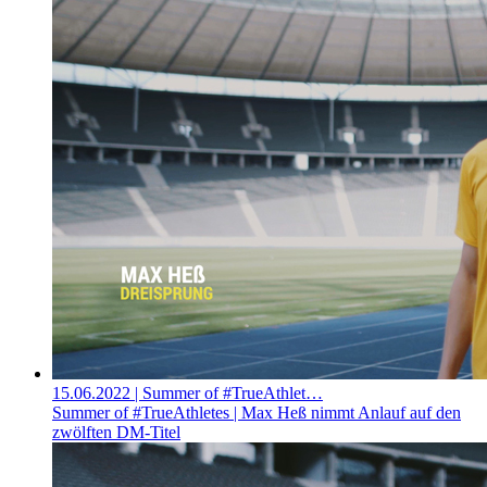
15.06.2022
| Summer of #TrueAthlet…
Summer of #TrueAthletes | Max Heß nimmt Anlauf auf den
zwölften DM-Titel