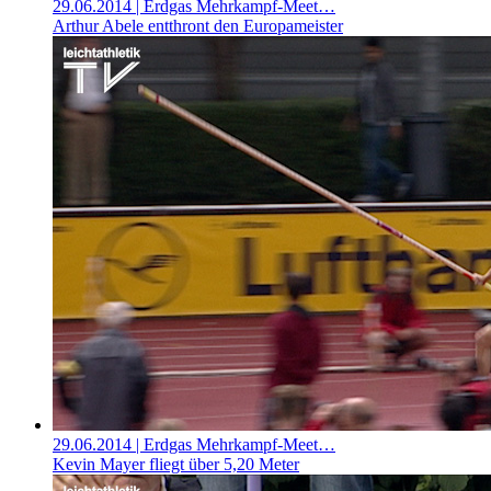
29.06.2014
| Erdgas Mehrkampf-Meet…
Arthur Abele entthront den Europameister
29.06.2014
| Erdgas Mehrkampf-Meet…
Kevin Mayer fliegt über 5,20 Meter