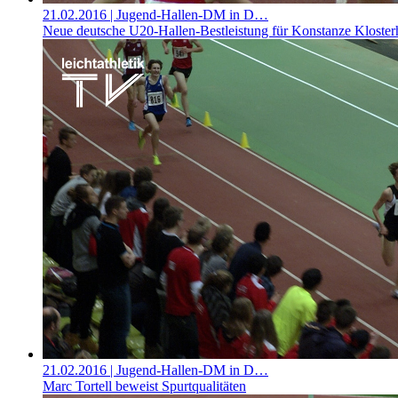
21.02.2016
| Jugend-Hallen-DM in D…
Neue deutsche U20-Hallen-Bestleistung für Konstanze Kloster
21.02.2016
| Jugend-Hallen-DM in D…
Marc Tortell beweist Spurtqualitäten