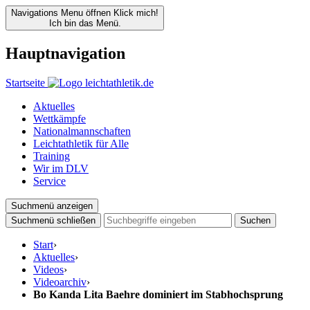
Navigations Menu öffnen
Klick mich!
Ich bin das Menü.
Hauptnavigation
Startseite
Aktuelles
Wettkämpfe
Nationalmannschaften
Leichtathletik für Alle
Training
Wir im DLV
Service
Suchmenü anzeigen
Suchmenü schließen
Suchen
Start
›
Aktuelles
›
Videos
›
Videoarchiv
›
Bo Kanda Lita Baehre dominiert im Stabhochsprung