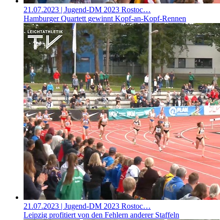
21.07.2023
| Jugend-DM 2023 Rostoc…
Hamburger Quartett gewinnt Kopf-an-Kopf-Rennen
21.07.2023
| Jugend-DM 2023 Rostoc…
Leipzig profitiert von den Fehlern anderer Staffeln