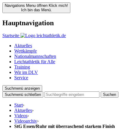
Navigations Menu öffnen
Klick mich!
Ich bin das Menü.
Hauptnavigation
Startseite
Aktuelles
Wettkämpfe
Nationalmannschaften
Leichtathletik für Alle
Training
Wir im DLV
Service
Suchmenü anzeigen
Suchmenü schließen
Suchen
Start
›
Aktuelles
›
Videos
›
Videoarchiv
›
StG Essen/Ruhr mit überraschend starkem Finish