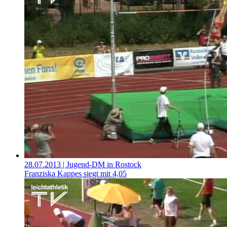
28.07.2013
| Jugend-DM in Rostock
Franziska Kappes siegt mit 4,05