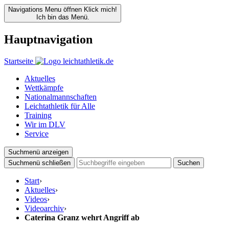
Navigations Menu öffnen
Klick mich!
Ich bin das Menü.
Hauptnavigation
Startseite
Aktuelles
Wettkämpfe
Nationalmannschaften
Leichtathletik für Alle
Training
Wir im DLV
Service
Suchmenü anzeigen
Suchmenü schließen
Suchen
Start
›
Aktuelles
›
Videos
›
Videoarchiv
›
Caterina Granz wehrt Angriff ab