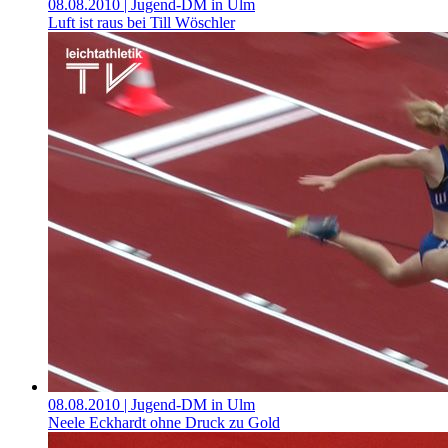
08.08.2010
| Jugend-DM in Ulm
Luft ist raus bei Till Wöschler
08.08.2010
| Jugend-DM in Ulm
Neele Eckhardt ohne Druck zu Gold