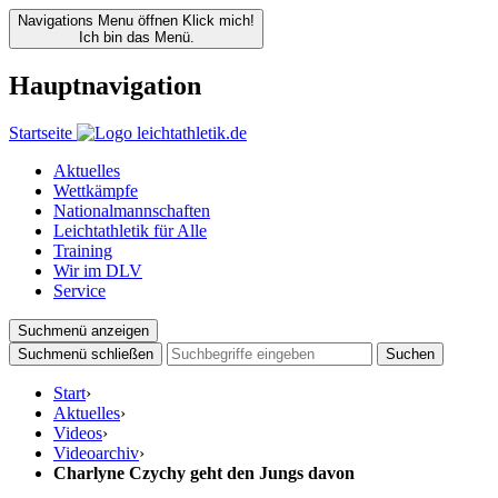
Navigations Menu öffnen
Klick mich!
Ich bin das Menü.
Hauptnavigation
Startseite
Aktuelles
Wettkämpfe
Nationalmannschaften
Leichtathletik für Alle
Training
Wir im DLV
Service
Suchmenü anzeigen
Suchmenü schließen
Suchen
Start
›
Aktuelles
›
Videos
›
Videoarchiv
›
Charlyne Czychy geht den Jungs davon