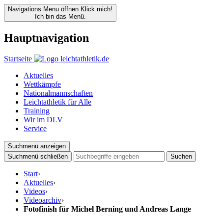
Navigations Menu öffnen
Klick mich!
Ich bin das Menü.
Hauptnavigation
Startseite
Aktuelles
Wettkämpfe
Nationalmannschaften
Leichtathletik für Alle
Training
Wir im DLV
Service
Suchmenü anzeigen
Suchmenü schließen
Suchen
Start
›
Aktuelles
›
Videos
›
Videoarchiv
›
Fotofinish für Michel Berning und Andreas Lange