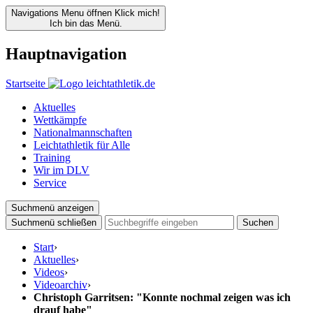
Navigations Menu öffnen
Klick mich!
Ich bin das Menü.
Hauptnavigation
Startseite
Aktuelles
Wettkämpfe
Nationalmannschaften
Leichtathletik für Alle
Training
Wir im DLV
Service
Suchmenü anzeigen
Suchmenü schließen
Suchen
Start
›
Aktuelles
›
Videos
›
Videoarchiv
›
Christoph Garritsen: "Konnte nochmal zeigen was ich
drauf habe"