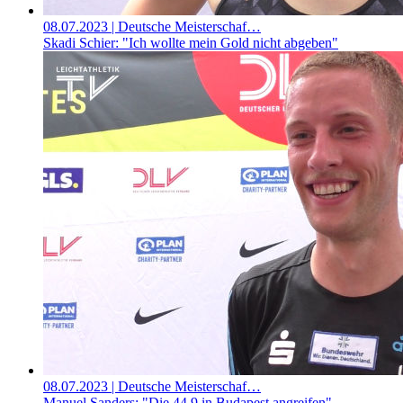
08.07.2023
| Deutsche Meisterschaf…
Skadi Schier: "Ich wollte mein Gold nicht abgeben"
08.07.2023
| Deutsche Meisterschaf…
Manuel Sanders: "Die 44,9 in Budapest angreifen"