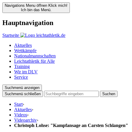
Navigations Menu öffnen
Klick mich!
Ich bin das Menü.
Hauptnavigation
Startseite
Aktuelles
Wettkämpfe
Nationalmannschaften
Leichtathletik für Alle
Training
Wir im DLV
Service
Suchmenü anzeigen
Suchmenü schließen
Suchen
Start
›
Aktuelles
›
Videos
›
Videoarchiv
›
Christoph Lohse: "Kampfansage an Carsten Schlangen"