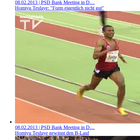
08.02.2013
| PSD Bank Meeting in D…
Homiyu Tesfaye: "Form eigentlich nicht gut"
08.02.2013
| PSD Bank Meeting in D…
Homiyu Tesfaye gewinnt den B-Lauf