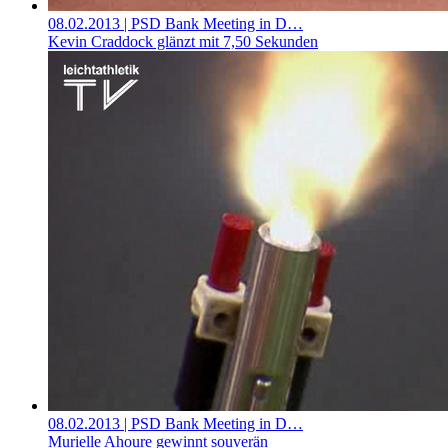
08.02.2013
| PSD Bank Meeting in D…
Kevin Craddock glänzt mit 7,50 Sekunden
08.02.2013
| PSD Bank Meeting in D…
Murielle Ahoure gewinnt souverän