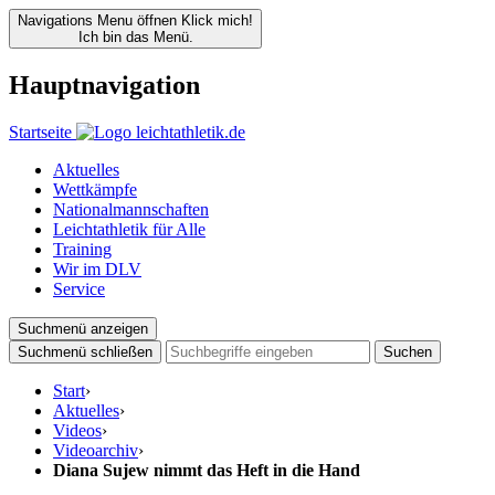
Navigations Menu öffnen
Klick mich!
Ich bin das Menü.
Hauptnavigation
Startseite
Aktuelles
Wettkämpfe
Nationalmannschaften
Leichtathletik für Alle
Training
Wir im DLV
Service
Suchmenü anzeigen
Suchmenü schließen
Suchen
Start
›
Aktuelles
›
Videos
›
Videoarchiv
›
Diana Sujew nimmt das Heft in die Hand