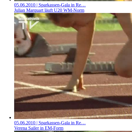
05.06.2010
| Sparkassen-Gala in Re…
Julian Marquart läuft U20 WM-Norm
05.06.2010
| Sparkassen-Gala in Re…
Verena Sailer in EM-Form