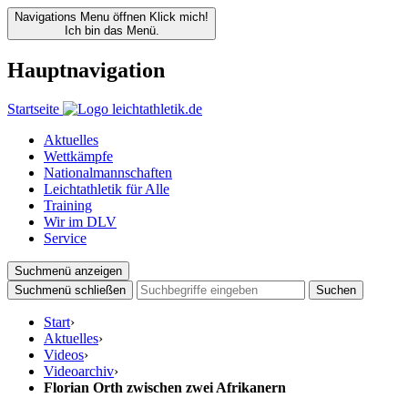
Navigations Menu öffnen
Klick mich!
Ich bin das Menü.
Hauptnavigation
Startseite
Aktuelles
Wettkämpfe
Nationalmannschaften
Leichtathletik für Alle
Training
Wir im DLV
Service
Suchmenü anzeigen
Suchmenü schließen
Suchen
Start
›
Aktuelles
›
Videos
›
Videoarchiv
›
Florian Orth zwischen zwei Afrikanern