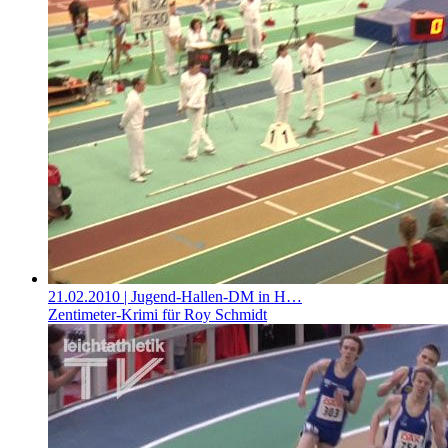
21.02.2010
| Jugend-Hallen-DM in H…
Zentimeter-Krimi für Roy Schmidt