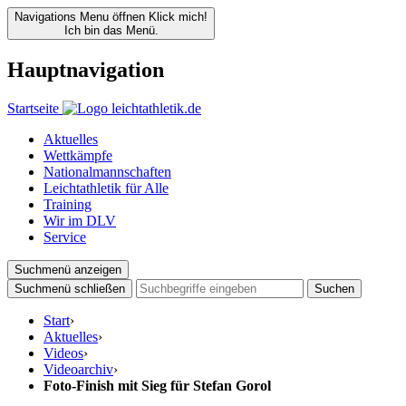
Navigations Menu öffnen
Klick mich!
Ich bin das Menü.
Hauptnavigation
Startseite
Aktuelles
Wettkämpfe
Nationalmannschaften
Leichtathletik für Alle
Training
Wir im DLV
Service
Suchmenü anzeigen
Suchmenü schließen
Suchen
Start
›
Aktuelles
›
Videos
›
Videoarchiv
›
Foto-Finish mit Sieg für Stefan Gorol