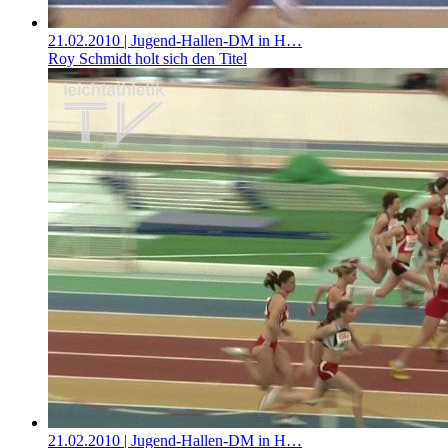
21.02.2010
| Jugend-Hallen-DM in H…
Roy Schmidt holt sich den Titel
21.02.2010
| Jugend-Hallen-DM in H…