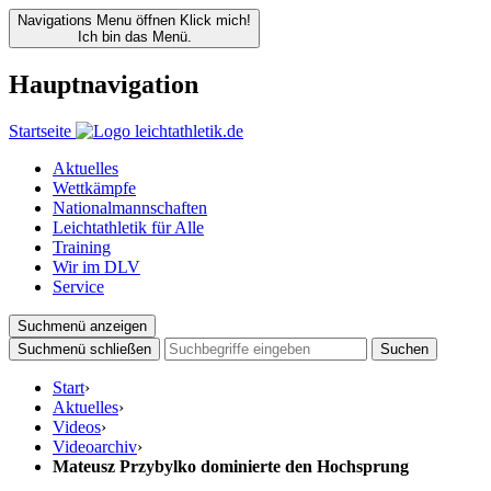
Navigations Menu öffnen
Klick mich!
Ich bin das Menü.
Hauptnavigation
Startseite
Aktuelles
Wettkämpfe
Nationalmannschaften
Leichtathletik für Alle
Training
Wir im DLV
Service
Suchmenü anzeigen
Suchmenü schließen
Suchen
Start
›
Aktuelles
›
Videos
›
Videoarchiv
›
Mateusz Przybylko dominierte den Hochsprung