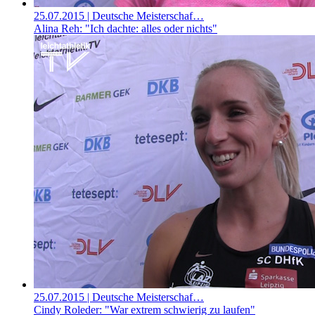
25.07.2015
| Deutsche Meisterschaf…
Alina Reh: "Ich dachte: alles oder nichts"
25.07.2015
| Deutsche Meisterschaf…
Cindy Roleder: "War extrem schwierig zu laufen"