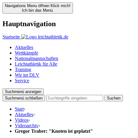
Navigations Menu öffnen
Klick mich!
Ich bin das Menü.
Hauptnavigation
Startseite
Aktuelles
Wettkämpfe
Nationalmannschaften
Leichtathletik für Alle
Training
Wir im DLV
Service
Suchmenü anzeigen
Suchmenü schließen
Suchen
Start
›
Aktuelles
›
Videos
›
Videoarchiv
›
Gregor Traber: "Knoten ist geplatzt"