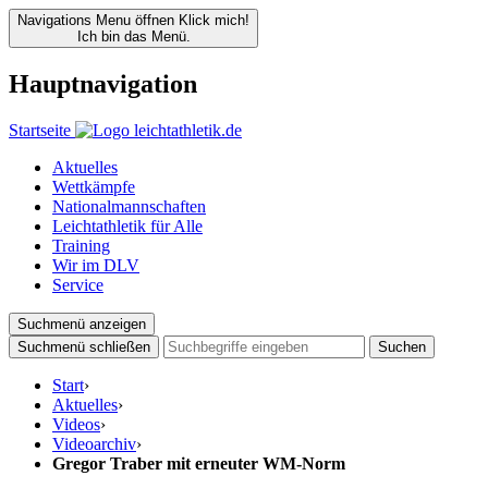
Navigations Menu öffnen
Klick mich!
Ich bin das Menü.
Hauptnavigation
Startseite
Aktuelles
Wettkämpfe
Nationalmannschaften
Leichtathletik für Alle
Training
Wir im DLV
Service
Suchmenü anzeigen
Suchmenü schließen
Suchen
Start
›
Aktuelles
›
Videos
›
Videoarchiv
›
Gregor Traber mit erneuter WM-Norm