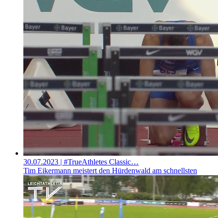
30.07.2023
| #TrueAthletes Classic…
Tim Eikermann meistert den Hürdenwald am schnellsten