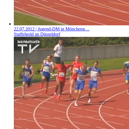
22.07.2012
| Jugend-DM in Möncheng…
Staffelgold an Düsseldorf