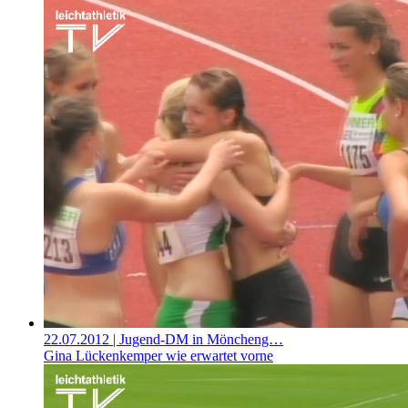
22.07.2012
| Jugend-DM in Möncheng…
Gina Lückenkemper wie erwartet vorne