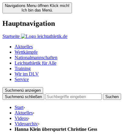
Navigations Menu öffnen
Klick mich!
Ich bin das Menü.
Hauptnavigation
Startseite
Aktuelles
Wettkämpfe
Nationalmannschaften
Leichtathletik für Alle
Training
Wir im DLV
Service
Suchmenü anzeigen
Suchmenü schließen
Suchen
Start
›
Aktuelles
›
Videos
›
Videoarchiv
›
Hanna Klein überspurtet Christine Gess