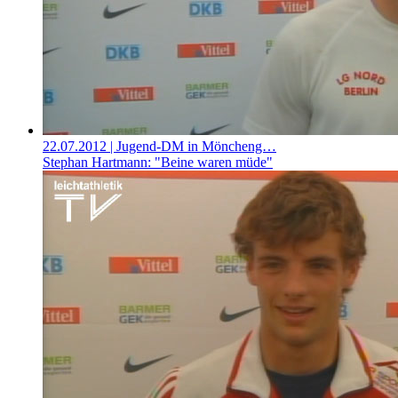
22.07.2012
| Jugend-DM in Möncheng…
Stephan Hartmann: "Beine waren müde"