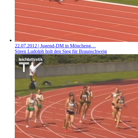
22.07.2012
| Jugend-DM in Möncheng…
Sören Ludolph holt den Sieg für Braunschweig