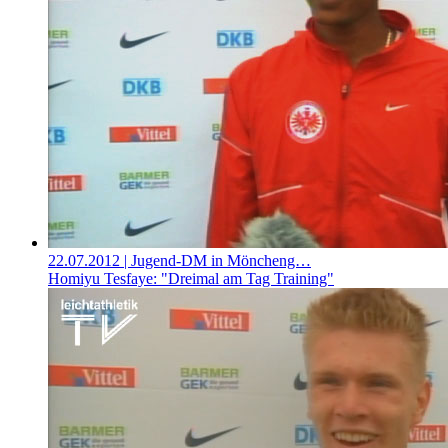
22.07.2012
| Jugend-DM in Möncheng…
Homiyu Tesfaye: "Dreimal am Tag Training"