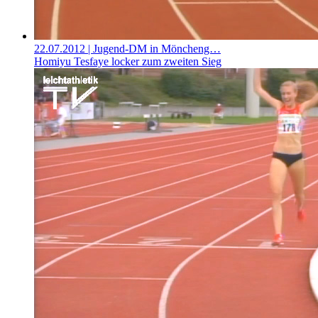
22.07.2012
| Jugend-DM in Möncheng…
Homiyu Tesfaye locker zum zweiten Sieg