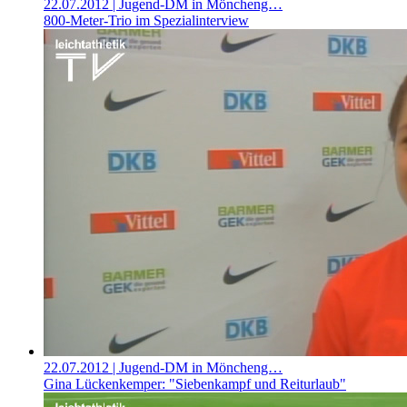
22.07.2012
| Jugend-DM in Möncheng…
800-Meter-Trio im Spezialinterview
22.07.2012
| Jugend-DM in Möncheng…
Gina Lückenkemper: "Siebenkampf und Reiturlaub"