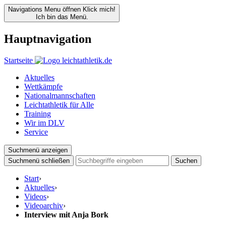
Navigations Menu öffnen
Klick mich!
Ich bin das Menü.
Hauptnavigation
Startseite
Aktuelles
Wettkämpfe
Nationalmannschaften
Leichtathletik für Alle
Training
Wir im DLV
Service
Suchmenü anzeigen
Suchmenü schließen
Suchen
Start
›
Aktuelles
›
Videos
›
Videoarchiv
›
Interview mit Anja Bork