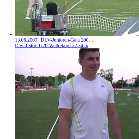
13.06.2009
| DLV-Junioren-Gala 200…
David Storl U20-Weltrekord 22,34 m