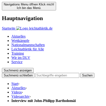
Navigations Menu öffnen
Klick mich!
Ich bin das Menü.
Hauptnavigation
Startseite
Aktuelles
Wettkämpfe
Nationalmannschaften
Leichtathletik für Alle
Training
Wir im DLV
Service
Suchmenü anzeigen
Suchmenü schließen
Suchen
Start
›
Aktuelles
›
Videos
›
Videoarchiv
›
Interview mit John-Philipp Bartholomäi