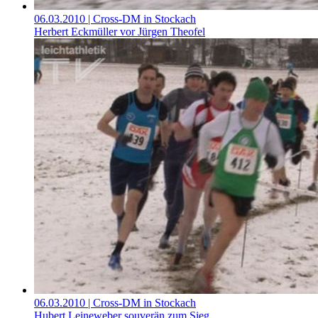
06.03.2010
| Cross-DM in Stockach
Herbert Eckmüller vor Jürgen Theofel
06.03.2010
| Cross-DM in Stockach
Hubert Leineweber souverän zum Sieg