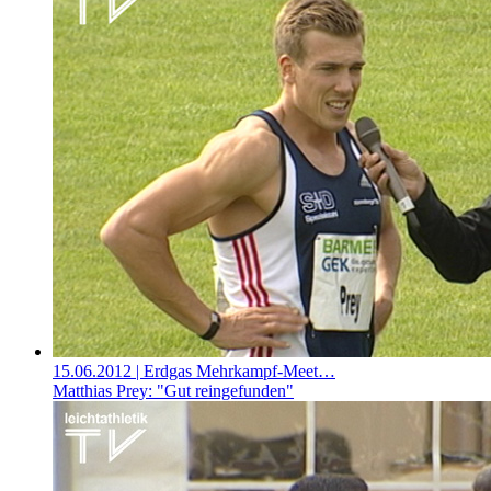
15.06.2012
| Erdgas Mehrkampf-Meet…
Matthias Prey: "Gut reingefunden"