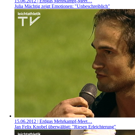
15.06.2012
| Erdgas Mehrkampf-Meet…
Julia Mächtig zeigt Emotionen: "Unbeschreiblich"
15.06.2012
| Erdgas Mehrkampf-Meet…
Jan Felix Knobel überwältigt: "Riesen Erleichterung"