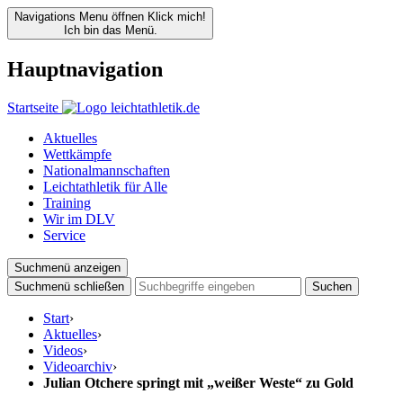
Navigations Menu öffnen
Klick mich!
Ich bin das Menü.
Hauptnavigation
Startseite
Aktuelles
Wettkämpfe
Nationalmannschaften
Leichtathletik für Alle
Training
Wir im DLV
Service
Suchmenü anzeigen
Suchmenü schließen
Suchen
Start
›
Aktuelles
›
Videos
›
Videoarchiv
›
Julian Otchere springt mit „weißer Weste“ zu Gold