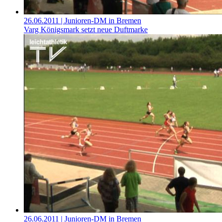
26.06.2011
| Junioren-DM in Bremen
Varg Königsmark setzt neue Duftmarke
26.06.2011
| Junioren-DM in Bremen