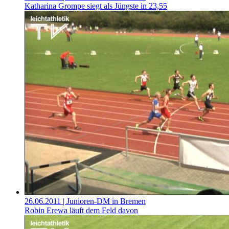
Katharina Grompe siegt als Jüngste in 23,55
26.06.2011
| Junioren-DM in Bremen
Robin Erewa läuft dem Feld davon