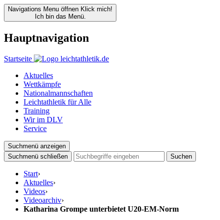
Navigations Menu öffnen
Klick mich!
Ich bin das Menü.
Hauptnavigation
Startseite
Aktuelles
Wettkämpfe
Nationalmannschaften
Leichtathletik für Alle
Training
Wir im DLV
Service
Suchmenü anzeigen
Suchmenü schließen
Suchen
Start
›
Aktuelles
›
Videos
›
Videoarchiv
›
Katharina Grompe unterbietet U20-EM-Norm