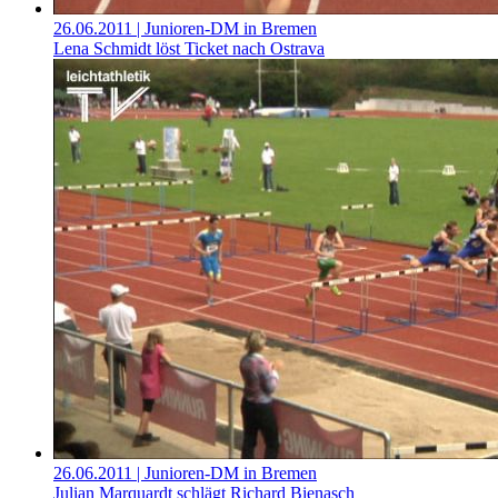
26.06.2011
| Junioren-DM in Bremen
Lena Schmidt löst Ticket nach Ostrava
26.06.2011
| Junioren-DM in Bremen
Julian Marquardt schlägt Richard Bienasch