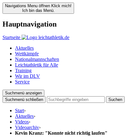
Navigations Menu öffnen
Klick mich!
Ich bin das Menü.
Hauptnavigation
Startseite
Aktuelles
Wettkämpfe
Nationalmannschaften
Leichtathletik für Alle
Training
Wir im DLV
Service
Suchmenü anzeigen
Suchmenü schließen
Suchen
Start
›
Aktuelles
›
Videos
›
Videoarchiv
›
Kevin Kranz: "Konnte nicht richtig laufen"