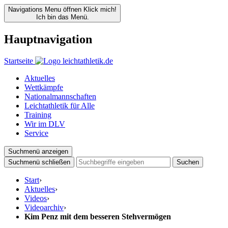
Navigations Menu öffnen
Klick mich!
Ich bin das Menü.
Hauptnavigation
Startseite
Aktuelles
Wettkämpfe
Nationalmannschaften
Leichtathletik für Alle
Training
Wir im DLV
Service
Suchmenü anzeigen
Suchmenü schließen
Suchen
Start
›
Aktuelles
›
Videos
›
Videoarchiv
›
Kim Penz mit dem besseren Stehvermögen