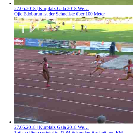
27.05.2018
| Kurpfalz-Gala 2018 We…
Ojie Edoburun ist der Schnellste über 100 Meter
27.05.2018
| Kurpfalz-Gala 2018 We…
Tatjana Pinto sprintet in 22,84 Sekunden Bestzeit und EM-