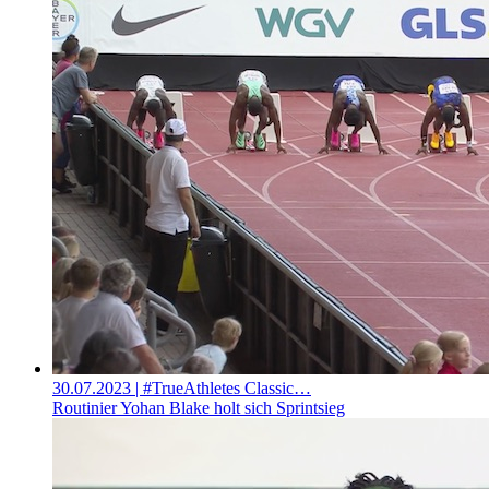
30.07.2023
| #TrueAthletes Classic…
Routinier Yohan Blake holt sich Sprintsieg