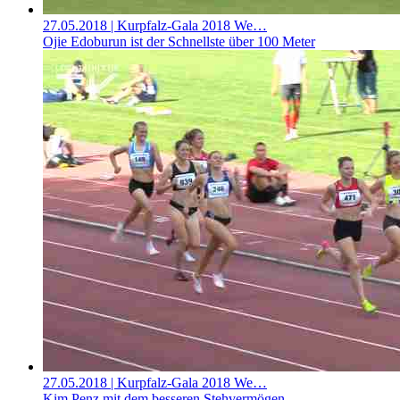
27.05.2018
| Kurpfalz-Gala 2018 We…
Ojie Edoburun ist der Schnellste über 100 Meter
27.05.2018
| Kurpfalz-Gala 2018 We…
Kim Penz mit dem besseren Stehvermögen