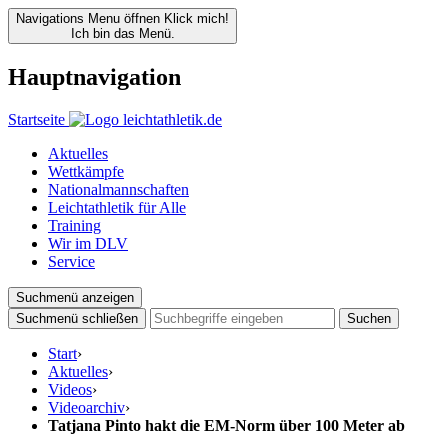
Navigations Menu öffnen
Klick mich!
Ich bin das Menü.
Hauptnavigation
Startseite
Aktuelles
Wettkämpfe
Nationalmannschaften
Leichtathletik für Alle
Training
Wir im DLV
Service
Suchmenü anzeigen
Suchmenü schließen
Suchen
Start
›
Aktuelles
›
Videos
›
Videoarchiv
›
Tatjana Pinto hakt die EM-Norm über 100 Meter ab