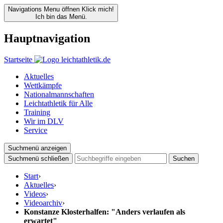
Navigations Menu öffnen
Klick mich!
Ich bin das Menü.
Hauptnavigation
Startseite
Aktuelles
Wettkämpfe
Nationalmannschaften
Leichtathletik für Alle
Training
Wir im DLV
Service
Suchmenü anzeigen
Suchmenü schließen
Suchen
Start
›
Aktuelles
›
Videos
›
Videoarchiv
›
Konstanze Klosterhalfen: "Anders verlaufen als
erwartet"