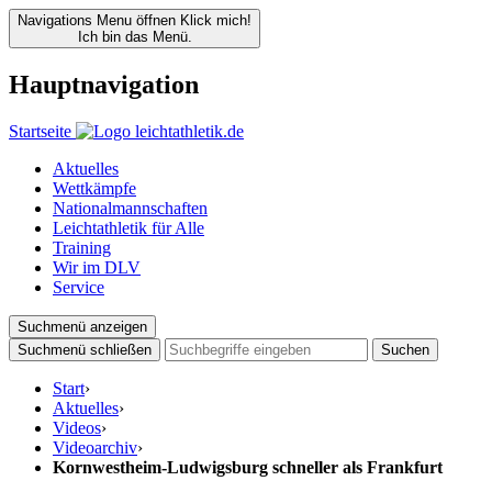
Navigations Menu öffnen
Klick mich!
Ich bin das Menü.
Hauptnavigation
Startseite
Aktuelles
Wettkämpfe
Nationalmannschaften
Leichtathletik für Alle
Training
Wir im DLV
Service
Suchmenü anzeigen
Suchmenü schließen
Suchen
Start
›
Aktuelles
›
Videos
›
Videoarchiv
›
Kornwestheim-Ludwigsburg schneller als Frankfurt