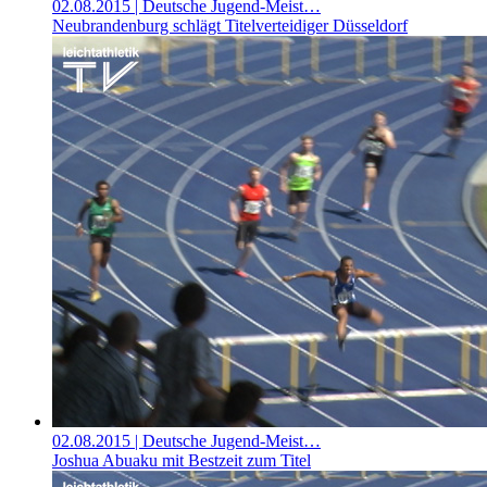
02.08.2015
| Deutsche Jugend-Meist…
Neubrandenburg schlägt Titelverteidiger Düsseldorf
02.08.2015
| Deutsche Jugend-Meist…
Joshua Abuaku mit Bestzeit zum Titel