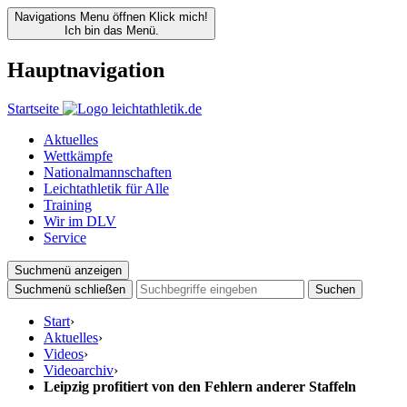
Navigations Menu öffnen
Klick mich!
Ich bin das Menü.
Hauptnavigation
Startseite
Aktuelles
Wettkämpfe
Nationalmannschaften
Leichtathletik für Alle
Training
Wir im DLV
Service
Suchmenü anzeigen
Suchmenü schließen
Suchen
Start
›
Aktuelles
›
Videos
›
Videoarchiv
›
Leipzig profitiert von den Fehlern anderer Staffeln