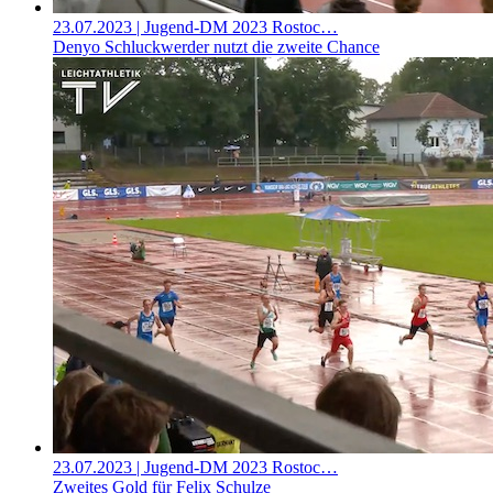
23.07.2023
| Jugend-DM 2023 Rostoc…
Denyo Schluckwerder nutzt die zweite Chance
23.07.2023
| Jugend-DM 2023 Rostoc…
Zweites Gold für Felix Schulze