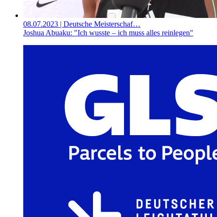
08.07.2023
| Deutsche Meisterschaf…
Joshua Abuaku: "Ich wusste – ich muss alles reinlegen"