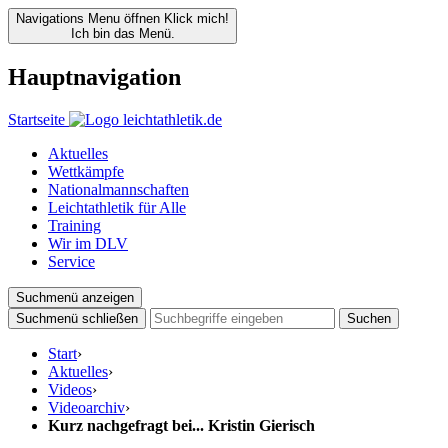
Navigations Menu öffnen
Klick mich!
Ich bin das Menü.
Hauptnavigation
Startseite
Aktuelles
Wettkämpfe
Nationalmannschaften
Leichtathletik für Alle
Training
Wir im DLV
Service
Suchmenü anzeigen
Suchmenü schließen
Suchen
Start
›
Aktuelles
›
Videos
›
Videoarchiv
›
Kurz nachgefragt bei... Kristin Gierisch