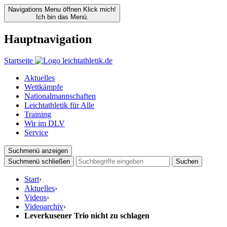
Navigations Menu öffnen
Klick mich!
Ich bin das Menü.
Hauptnavigation
Startseite
Aktuelles
Wettkämpfe
Nationalmannschaften
Leichtathletik für Alle
Training
Wir im DLV
Service
Suchmenü anzeigen
Suchmenü schließen
Suchen
Start
›
Aktuelles
›
Videos
›
Videoarchiv
›
Leverkusener Trio nicht zu schlagen