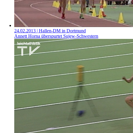
24.02.2013
| Hallen-DM in Dortmund
Annett Horna überspurtet Sujew-Schwestern