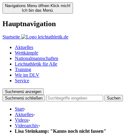
Navigations Menu öffnen
Klick mich!
Ich bin das Menü.
Hauptnavigation
Startseite
Aktuelles
Wettkämpfe
Nationalmannschaften
Leichtathletik für Alle
Training
Wir im DLV
Service
Suchmenü anzeigen
Suchmenü schließen
Suchen
Start
›
Aktuelles
›
Videos
›
Videoarchiv
›
Lisa Steinkamp: "Kanns noch nicht fassen"