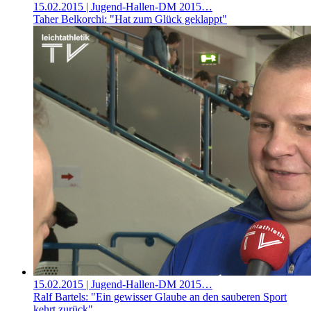
15.02.2015
| Jugend-Hallen-DM 2015…
Taher Belkorchi: "Hat zum Glück geklappt"
15.02.2015
| Jugend-Hallen-DM 2015…
Ralf Bartels: "Ein gewisser Glaube an den sauberen Sport
kehrt zurück"