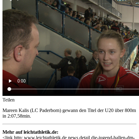
Teilen
Mareen Kalis (LC Paderborn) gewann den Titel der U20 über 800m
in 2:07,58min.
Mehr auf leichtathletik.de:
<link http: www.leichtathletik.de news detail die-jugend-hallen-dm-